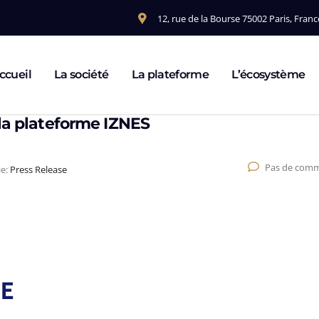
12, rue de la Bourse 75002 Paris, Franc
ccueil
La société
La plateforme
L’écosystème
 la plateforme IZNES
Pas de comm
ie:
Press Release