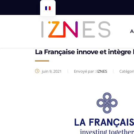
A
La Française innove et intègre
juin 9, 2021
Envoyé par :
IZNES
Catégor