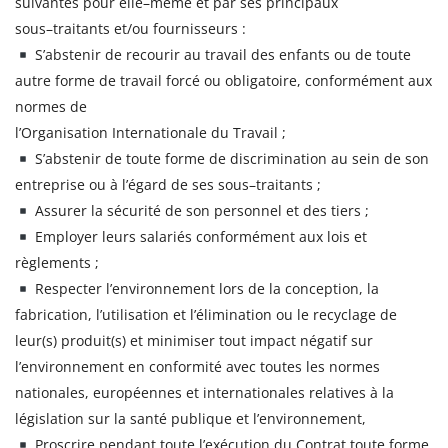
suivantes pour elle
–
même et par ses principaux
sous
–
traitants
et/ou fournisseurs :
S’abstenir de recourir au travail des enfants ou de toute
autre forme
de
travail
forcé
ou
obligatoire,
conformément
aux
normes
de
l’Organ
isation Internationale du Travail ;
S’abstenir de toute forme de discrimination au sein de son
entreprise
ou à l’égard de ses sous
–
traitants ;
Assurer la sécurité de son personnel et des tiers ;
Employer leurs salariés conformément aux lois et
règlements ;
Respecter
l’environnement
lors
de
la
conception,
la
fabrica
tion,
l’utilisation et l’élimination ou le recyclage de
leur(s) produit(s) et
minimiser tout impact négatif sur
l’environnement en conformité avec
toutes
les
normes
nationales,
européennes
et
internationales
relatives à la
législation sur la santé publique
et l’environnement,
Proscrire
pendant
toute
l’exécution
du
Contrat
toute
forme